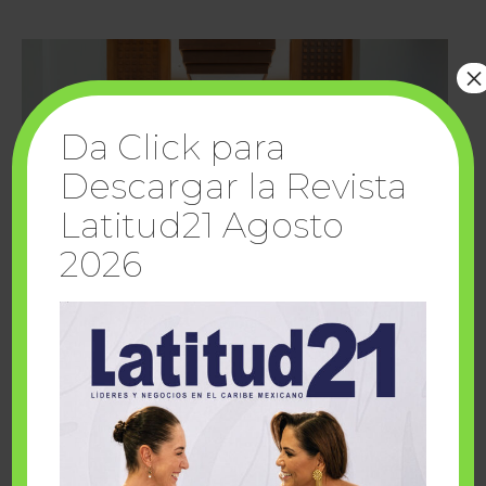
×
Da Click para
Descargar la Revista
Latitud21 Agosto
2026
Cuando la solidaridad inspira; cumplen
sueños Fairmont Mayakoba y Make-A-Wish
México
1 julio, 2026