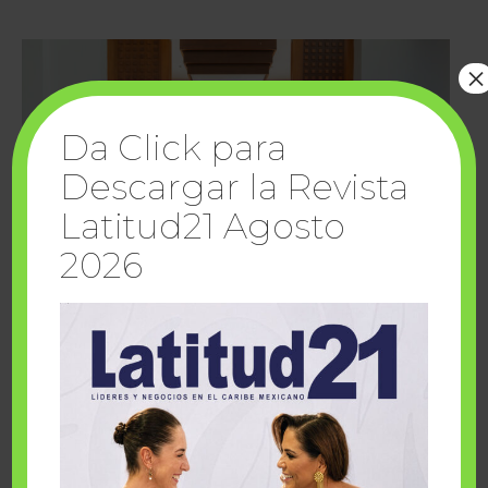
×
Da Click para
Descargar la Revista
Latitud21 Agosto
2026
Cuando la solidaridad inspira; cumplen
sueños Fairmont Mayakoba y Make-A-Wish
México
1 julio, 2026