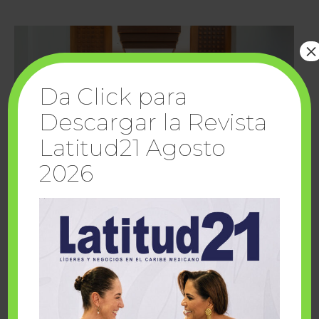
×
Da Click para
Descargar la Revista
Latitud21 Agosto
2026
Cuando la solidaridad inspira; cumplen
sueños Fairmont Mayakoba y Make-A-Wish
México
1 julio, 2026