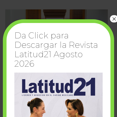
×
Da Click para
Descargar la Revista
Latitud21 Agosto
2026
Cuando la solidaridad inspira; cumplen
sueños Fairmont Mayakoba y Make-A-Wish
México
1 julio, 2026