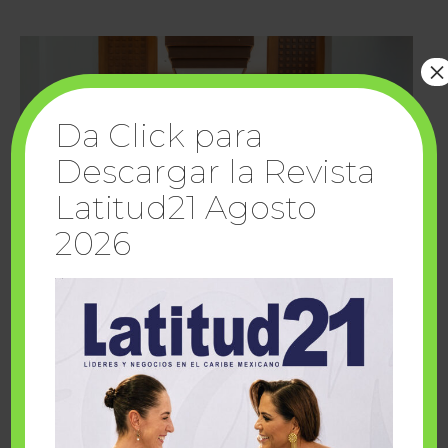
×
Da Click para
Descargar la Revista
Latitud21 Agosto
2026
Cuando la solidaridad inspira; cumplen
sueños Fairmont Mayakoba y Make-A-Wish
México
1 julio, 2026