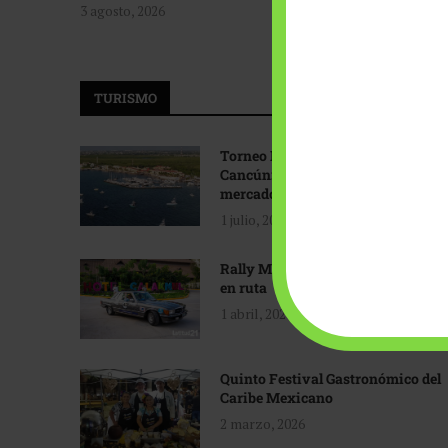
3 agosto, 2026
TURISMO
Torneo Internacional de Pesca
Cancún: Navegando hacia nuevos
mercados
1 julio, 2026
Rally Maya: Herencia automotriz
en ruta
1 abril, 2026
Quinto Festival Gastronómico del
Caribe Mexicano
2 marzo, 2026