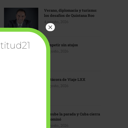
Verano, diplomacia y turismo:
los desafíos de Quintana Roo
4 agosto, 2026
×
titud21
Competir sin atajos
4 agosto, 2026
Bitácora de Viaje LXX
3 agosto, 2026
EU sube la parada y Cuba cierra
el dominó
3 agosto, 2026