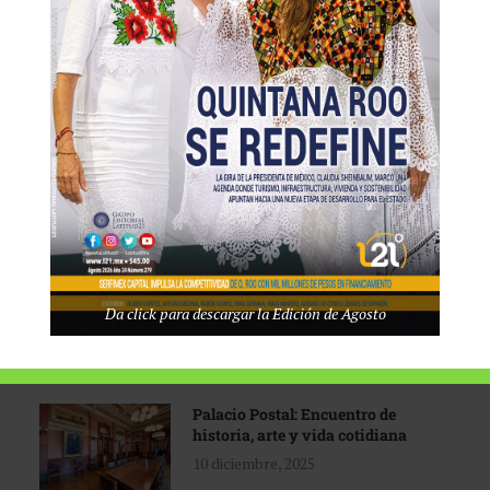
Tecnológico de Monterrey
3 agosto, 2026
Promoción turística con visión
1 abril, 2026
Industria global en
Da click para descargar la Edición de Agosto
reconfiguración
31 marzo, 2026
Palacio Postal: Encuentro de
historia, arte y vida cotidiana
10 diciembre, 2025