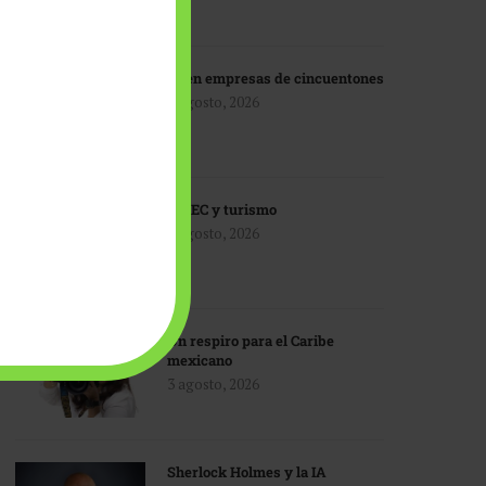
IA en empresas de cincuentones
3 agosto, 2026
TMEC y turismo
3 agosto, 2026
Un respiro para el Caribe
mexicano
3 agosto, 2026
Sherlock Holmes y la IA