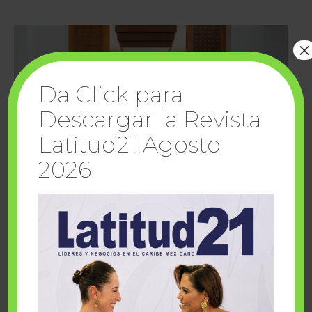
×
Da Click para
Descargar la Revista
Latitud21 Agosto
2026
Cuando la solidaridad inspira; cumplen
sueños Fairmont Mayakoba y Make-A-Wish
México
1 julio, 2026