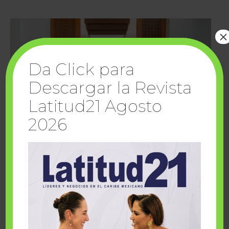
×
Da Click para
Descargar la Revista
Latitud21 Agosto
2026
Cuando la solidaridad inspira; cumplen
sueños Fairmont Mayakoba y Make-A-Wish
México
1 julio, 2026