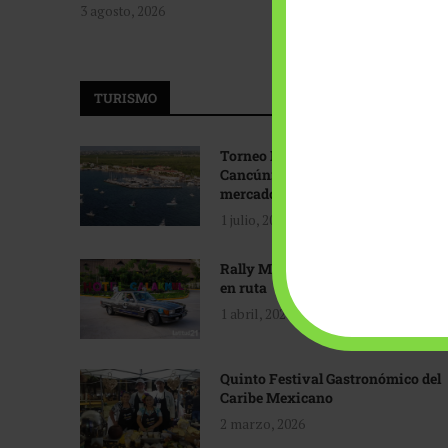
3 agosto, 2026
TURISMO
Torneo Internacional de Pesca
Cancún: Navegando hacia nuevos
mercados
1 julio, 2026
Rally Maya: Herencia automotriz
en ruta
1 abril, 2026
Quinto Festival Gastronómico del
Caribe Mexicano
2 marzo, 2026