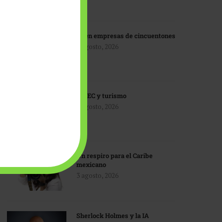
IA en empresas de cincuentones
3 agosto, 2026
TMEC y turismo
3 agosto, 2026
Un respiro para el Caribe
mexicano
3 agosto, 2026
Sherlock Holmes y la IA