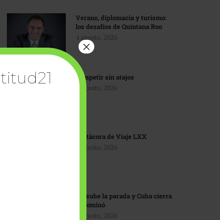
Verano, diplomacia y turismo:
los desafíos de Quintana Roo
4 agosto, 2026
×
titud21
Competir sin atajos
4 agosto, 2026
Bitácora de Viaje LXX
3 agosto, 2026
EU sube la parada y Cuba cierra
el dominó
3 agosto, 2026