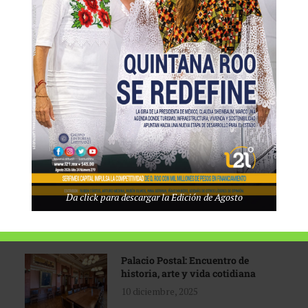
Tecnológico de Monterrey
3 agosto, 2026
Promoción turística con visión
1 abril, 2026
Industria global en
Da click para descargar la Edición de Agosto
reconfiguración
31 marzo, 2026
Palacio Postal: Encuentro de
historia, arte y vida cotidiana
10 diciembre, 2025