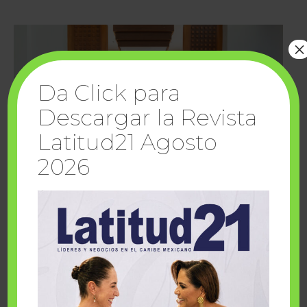
×
Da Click para
Descargar la Revista
Latitud21 Agosto
2026
Cuando la solidaridad inspira; cumplen
sueños Fairmont Mayakoba y Make-A-Wish
México
1 julio, 2026