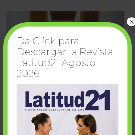
×
Da Click para
Descargar la Revista
Latitud21 Agosto
2026
Cuando la solidaridad inspira; cumplen
sueños Fairmont Mayakoba y Make-A-Wish
México
1 julio, 2026