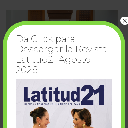
×
Da Click para
Descargar la Revista
Latitud21 Agosto
2026
Cuando la solidaridad inspira; cumplen
sueños Fairmont Mayakoba y Make-A-Wish
México
1 julio, 2026