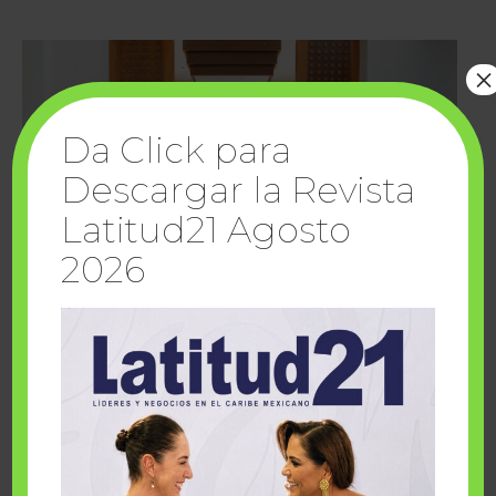
×
Da Click para
Descargar la Revista
Latitud21 Agosto
2026
Cuando la solidaridad inspira; cumplen
sueños Fairmont Mayakoba y Make-A-Wish
México
1 julio, 2026