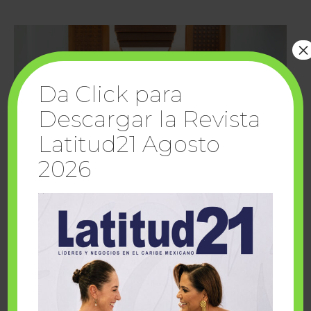
×
Da Click para
Descargar la Revista
Latitud21 Agosto
2026
Cuando la solidaridad inspira; cumplen
sueños Fairmont Mayakoba y Make-A-Wish
México
1 julio, 2026