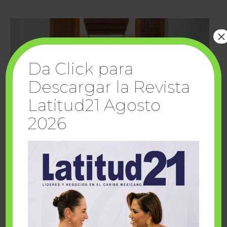
×
Da Click para
Descargar la Revista
Latitud21 Agosto
2026
Cuando la solidaridad inspira; cumplen
sueños Fairmont Mayakoba y Make-A-Wish
México
1 julio, 2026