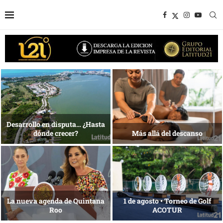
1 al 28 de agosto •
Energía que Impulsa la
Fundación Isleña
competitividad
Reconocimiento de viajeros
La esencia del servicio