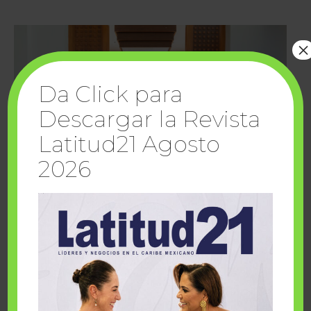
×
Da Click para
Descargar la Revista
Latitud21 Agosto
2026
Cuando la solidaridad inspira; cumplen
sueños Fairmont Mayakoba y Make-A-Wish
México
1 julio, 2026