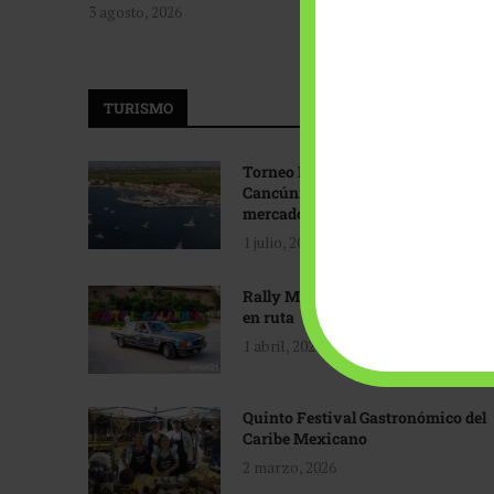
3 agosto, 2026
TURISMO
Torneo Internacional de Pesca
Cancún: Navegando hacia nuevos
mercados
1 julio, 2026
Rally Maya: Herencia automotriz
en ruta
1 abril, 2026
Quinto Festival Gastronómico del
Caribe Mexicano
2 marzo, 2026