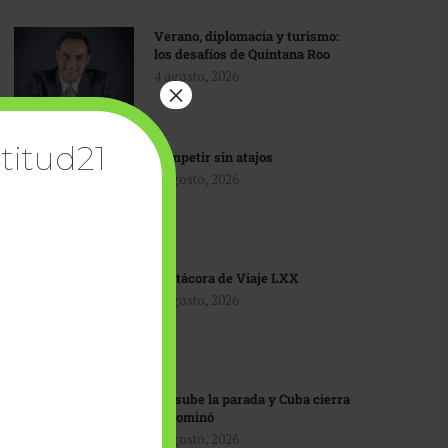
Verano, diplomacia y turismo:
los desafíos de Quintana Roo
4 agosto, 2026
×
titud21
Competir sin atajos
4 agosto, 2026
Bitácora de Viaje LXX
3 agosto, 2026
EU sube la parada y Cuba cierra
el dominó
3 agosto, 2026