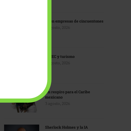
IA en empresas de cincuentones
3 agosto, 2026
TMEC y turismo
3 agosto, 2026
Un respiro para el Caribe
mexicano
3 agosto, 2026
Sherlock Holmes y la IA