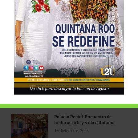
Tecnológico de Monterrey
3 agosto, 2026
Promoción turística con visión
1 abril, 2026
Industria global en
Da click para descargar la Edición de Agosto
reconfiguración
31 marzo, 2026
Palacio Postal: Encuentro de
historia, arte y vida cotidiana
10 diciembre, 2025