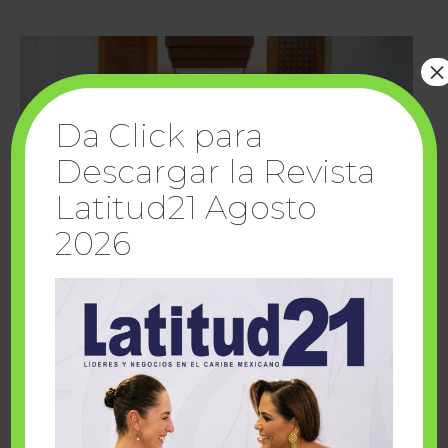
×
Da Click para
Descargar la Revista
Latitud21 Agosto
2026
Cuando la solidaridad inspira; cumplen
sueños Fairmont Mayakoba y Make-A-Wish
México
1 julio, 2026