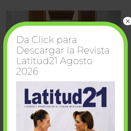
×
Da Click para
Descargar la Revista
Latitud21 Agosto
2026
Cuando la solidaridad inspira; cumplen
sueños Fairmont Mayakoba y Make-A-Wish
México
1 julio, 2026