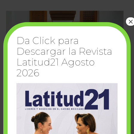
×
Da Click para
Descargar la Revista
Latitud21 Agosto
2026
Cuando la solidaridad inspira; cumplen
sueños Fairmont Mayakoba y Make-A-Wish
México
1 julio, 2026