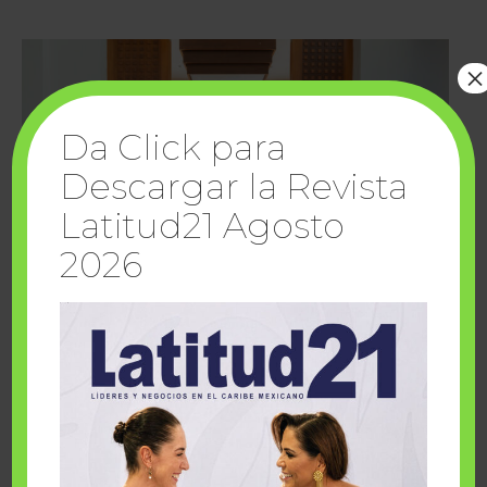
×
Da Click para
Descargar la Revista
Latitud21 Agosto
2026
Cuando la solidaridad inspira; cumplen
sueños Fairmont Mayakoba y Make-A-Wish
México
1 julio, 2026