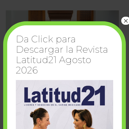
×
Da Click para
Descargar la Revista
Latitud21 Agosto
2026
Cuando la solidaridad inspira; cumplen
sueños Fairmont Mayakoba y Make-A-Wish
México
1 julio, 2026