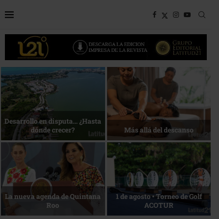
a… ¿Hasta
Bottega, un viaje servi
?
Más allá del descanso
mesa
Quintana
1 de agosto • Torneo de Golf
ACOTUR
Reconocimiento de via