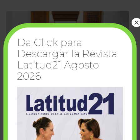
×
Da Click para
Descargar la Revista
Latitud21 Agosto
2026
Cuando la solidaridad inspira; cumplen
sueños Fairmont Mayakoba y Make-A-Wish
México
1 julio, 2026