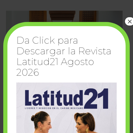
×
Da Click para
Descargar la Revista
Latitud21 Agosto
2026
Cuando la solidaridad inspira; cumplen
sueños Fairmont Mayakoba y Make-A-Wish
México
1 julio, 2026