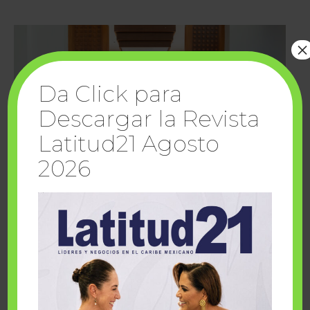
×
Da Click para
Descargar la Revista
Latitud21 Agosto
2026
Cuando la solidaridad inspira; cumplen
sueños Fairmont Mayakoba y Make-A-Wish
México
1 julio, 2026