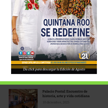
Tecnológico de Monterrey
3 agosto, 2026
Promoción turística con visión
1 abril, 2026
Industria global en
Da click para descargar la Edición de Agosto
reconfiguración
31 marzo, 2026
Palacio Postal: Encuentro de
historia, arte y vida cotidiana
10 diciembre, 2025