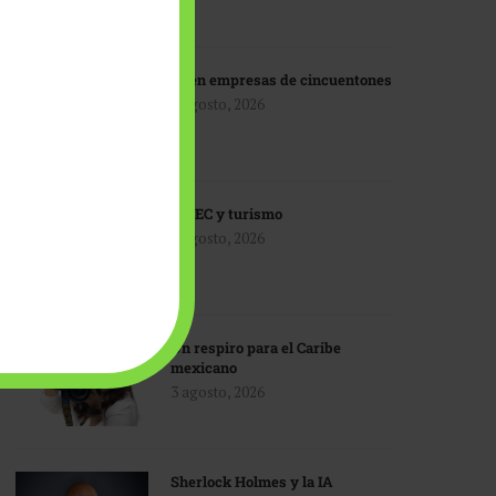
IA en empresas de cincuentones
3 agosto, 2026
TMEC y turismo
3 agosto, 2026
Un respiro para el Caribe
mexicano
3 agosto, 2026
Sherlock Holmes y la IA