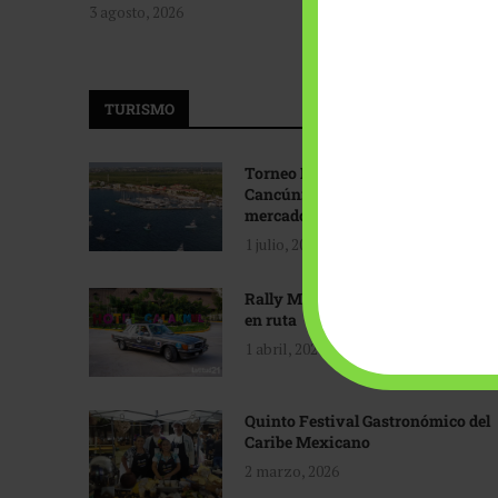
3 agosto, 2026
TURISMO
Torneo Internacional de Pesca
Cancún: Navegando hacia nuevos
mercados
1 julio, 2026
Rally Maya: Herencia automotriz
en ruta
1 abril, 2026
Quinto Festival Gastronómico del
Caribe Mexicano
2 marzo, 2026