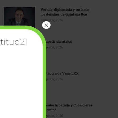
Verano, diplomacia y turismo:
los desafíos de Quintana Roo
4 agosto, 2026
×
titud21
Competir sin atajos
4 agosto, 2026
Bitácora de Viaje LXX
3 agosto, 2026
EU sube la parada y Cuba cierra
el dominó
3 agosto, 2026