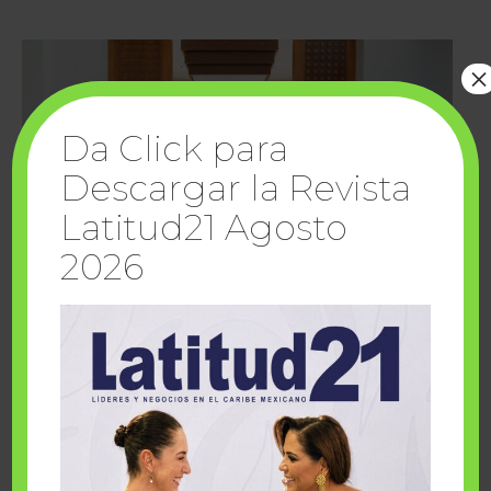
×
Da Click para
Descargar la Revista
Latitud21 Agosto
2026
Cuando la solidaridad inspira; cumplen
sueños Fairmont Mayakoba y Make-A-Wish
México
1 julio, 2026