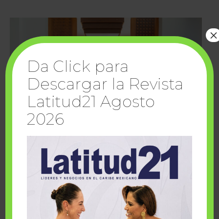
×
Da Click para
Descargar la Revista
Latitud21 Agosto
2026
Cuando la solidaridad inspira; cumplen
sueños Fairmont Mayakoba y Make-A-Wish
México
1 julio, 2026