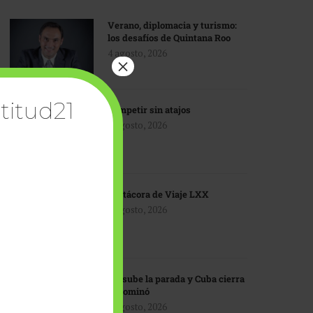
Verano, diplomacia y turismo:
los desafíos de Quintana Roo
4 agosto, 2026
×
titud21
Competir sin atajos
4 agosto, 2026
Bitácora de Viaje LXX
3 agosto, 2026
EU sube la parada y Cuba cierra
el dominó
3 agosto, 2026