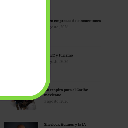
IA en empresas de cincuentones
3 agosto, 2026
TMEC y turismo
3 agosto, 2026
Un respiro para el Caribe
mexicano
3 agosto, 2026
Sherlock Holmes y la IA