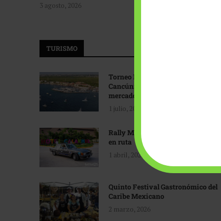
3 agosto, 2026
TURISMO
Torneo Internacional de Pesca
Cancún: Navegando hacia nuevos
mercados
1 julio, 2026
Rally Maya: Herencia automotriz
en ruta
1 abril, 2026
Quinto Festival Gastronómico del
Caribe Mexicano
2 marzo, 2026