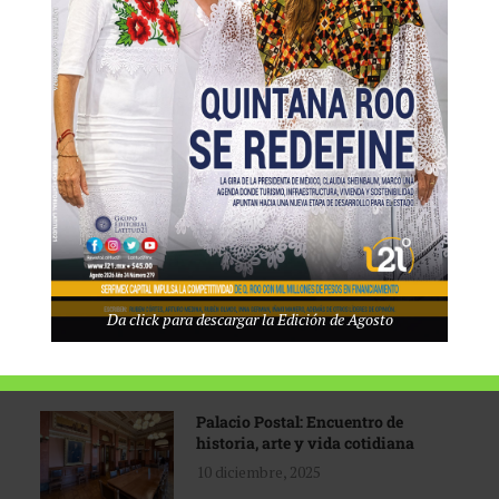
Tecnológico de Monterrey
3 agosto, 2026
Promoción turística con visión
1 abril, 2026
Industria global en
Da click para descargar la Edición de Agosto
reconfiguración
31 marzo, 2026
Palacio Postal: Encuentro de
historia, arte y vida cotidiana
10 diciembre, 2025