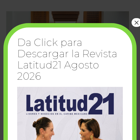
×
Da Click para
Descargar la Revista
Latitud21 Agosto
2026
Cuando la solidaridad inspira; cumplen
sueños Fairmont Mayakoba y Make-A-Wish
México
1 julio, 2026