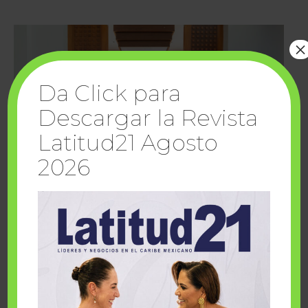
×
Da Click para
Descargar la Revista
Latitud21 Agosto
2026
Cuando la solidaridad inspira; cumplen
sueños Fairmont Mayakoba y Make-A-Wish
México
1 julio, 2026