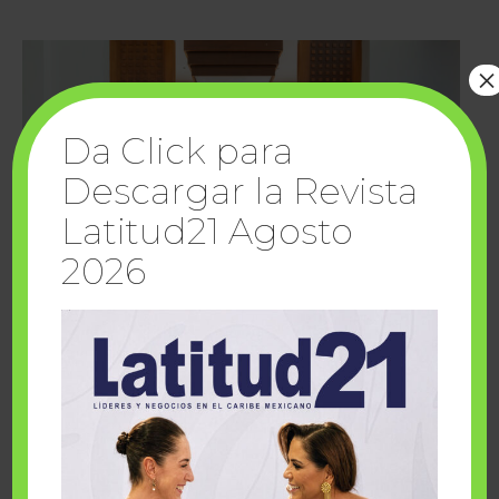
×
Da Click para
Descargar la Revista
Latitud21 Agosto
2026
Cuando la solidaridad inspira; cumplen
sueños Fairmont Mayakoba y Make-A-Wish
México
1 julio, 2026