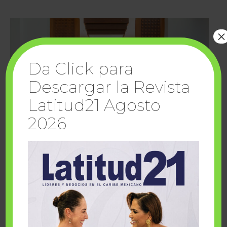
×
Da Click para
Descargar la Revista
Latitud21 Agosto
2026
Cuando la solidaridad inspira; cumplen
sueños Fairmont Mayakoba y Make-A-Wish
México
1 julio, 2026