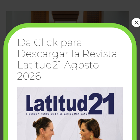
×
Da Click para
Descargar la Revista
Latitud21 Agosto
2026
Cuando la solidaridad inspira; cumplen
sueños Fairmont Mayakoba y Make-A-Wish
México
1 julio, 2026