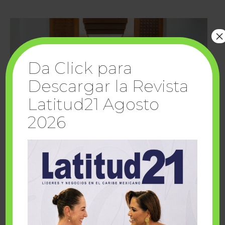
×
Da Click para
Descargar la Revista
Latitud21 Agosto
2026
Cuando la solidaridad inspira; cumplen
sueños Fairmont Mayakoba y Make-A-Wish
México
1 julio, 2026