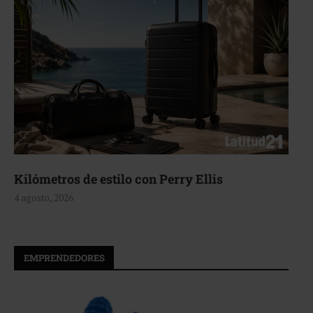
s de estilo con Perry Ellis
Aerie, te
26
4 agosto, 20
EMPRENDEDORES