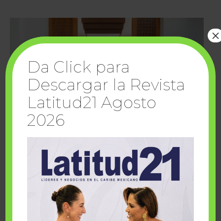
×
Da Click para
Descargar la Revista
Latitud21 Agosto
2026
Cuando la solidaridad inspira; cumplen
sueños Fairmont Mayakoba y Make-A-Wish
México
1 julio, 2026