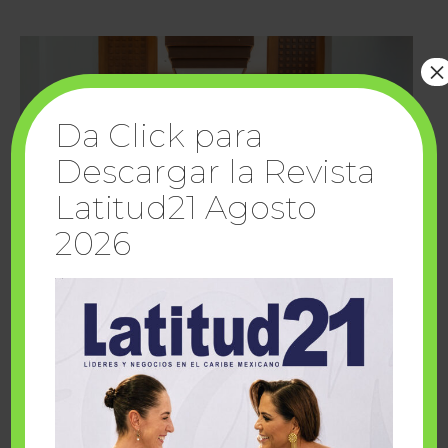
×
Da Click para
Descargar la Revista
Latitud21 Agosto
2026
Cuando la solidaridad inspira; cumplen
sueños Fairmont Mayakoba y Make-A-Wish
México
1 julio, 2026