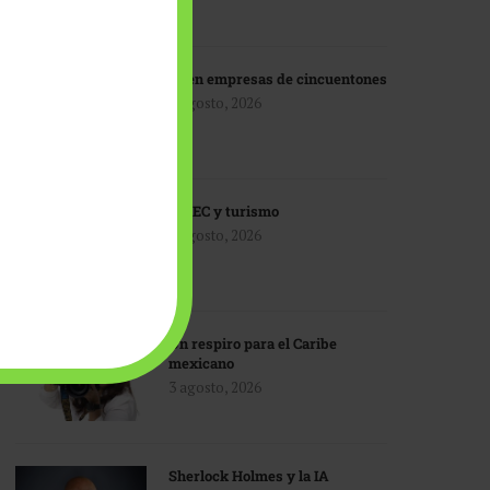
IA en empresas de cincuentones
3 agosto, 2026
TMEC y turismo
3 agosto, 2026
Un respiro para el Caribe
mexicano
3 agosto, 2026
Sherlock Holmes y la IA