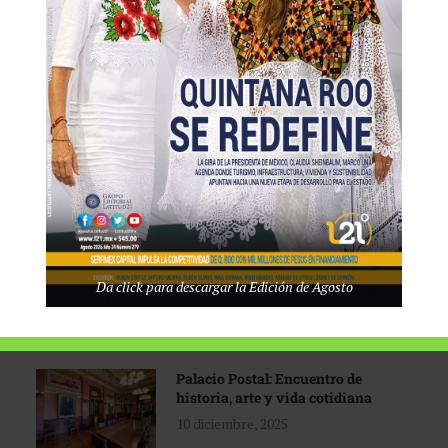
Tecnológico de Monterrey
3 agosto, 2026
Promoción turística con visión
1 abril, 2026
Industria global en
Da click para descargar la Edición de Agosto
reconfiguración
31 marzo, 2026
Palacio Postal: Encuentro de
historia, arte y vida cotidiana
10 diciembre, 2025