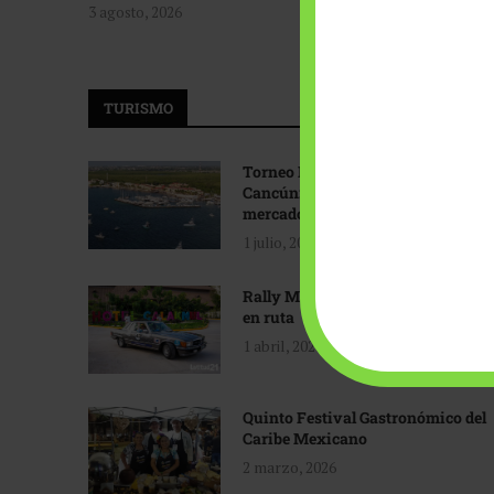
3 agosto, 2026
TURISMO
Torneo Internacional de Pesca
Cancún: Navegando hacia nuevos
mercados
1 julio, 2026
Rally Maya: Herencia automotriz
en ruta
1 abril, 2026
Quinto Festival Gastronómico del
Caribe Mexicano
2 marzo, 2026