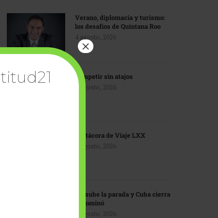
Verano, diplomacia y turismo:
los desafíos de Quintana Roo
4 agosto, 2026
×
titud21
Competir sin atajos
4 agosto, 2026
Bitácora de Viaje LXX
3 agosto, 2026
EU sube la parada y Cuba cierra
el dominó
3 agosto, 2026