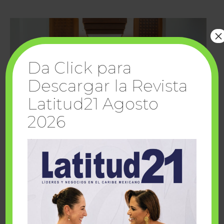
×
Da Click para
Descargar la Revista
Latitud21 Agosto
2026
Cuando la solidaridad inspira; cumplen
sueños Fairmont Mayakoba y Make-A-Wish
México
1 julio, 2026