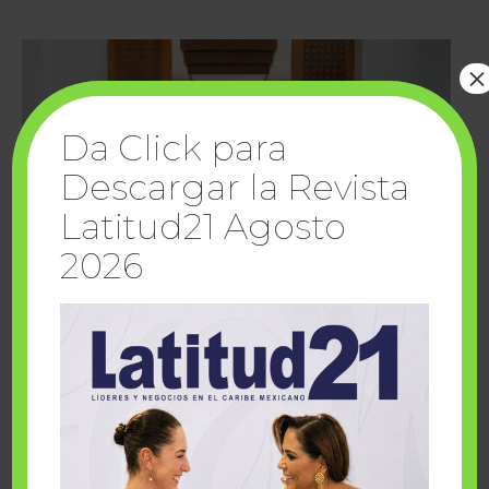
×
Da Click para
Descargar la Revista
Latitud21 Agosto
2026
Cuando la solidaridad inspira; cumplen
sueños Fairmont Mayakoba y Make-A-Wish
México
1 julio, 2026