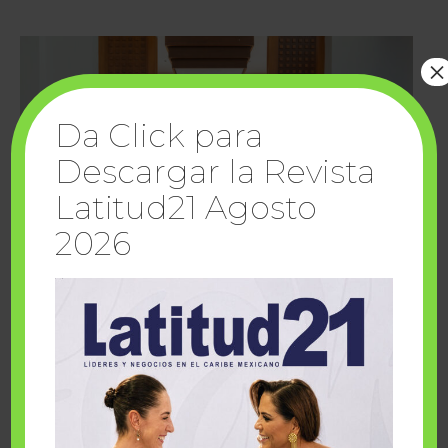
×
Da Click para
Descargar la Revista
Latitud21 Agosto
2026
Cuando la solidaridad inspira; cumplen
sueños Fairmont Mayakoba y Make-A-Wish
México
1 julio, 2026