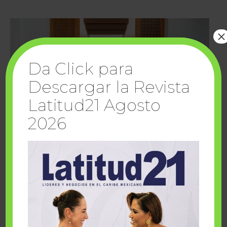
×
Da Click para
Descargar la Revista
Latitud21 Agosto
2026
Cuando la solidaridad inspira; cumplen
sueños Fairmont Mayakoba y Make-A-Wish
México
1 julio, 2026