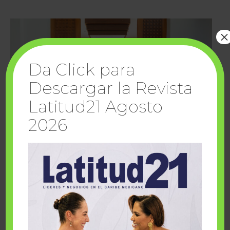
×
Da Click para
Descargar la Revista
Latitud21 Agosto
2026
Cuando la solidaridad inspira; cumplen
sueños Fairmont Mayakoba y Make-A-Wish
México
1 julio, 2026