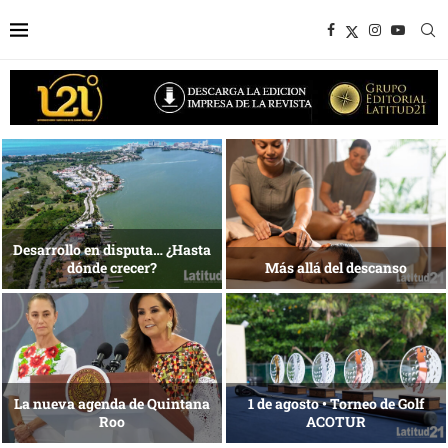
1 al 28 de agosto •
Energía que Impulsa la
Fundación Isleña
competitividad
Reconocimiento de viajeros
La esencia del servicio