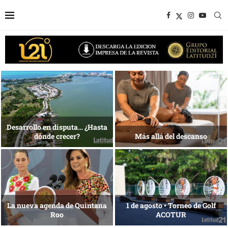
1 al 28 de agosto •
Energía que Impulsa la
Fundación Isleña
competitividad
Reconocimiento de viajeros
La esencia del servicio