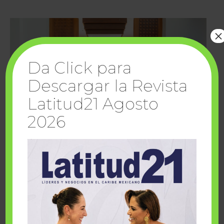
×
Da Click para
Descargar la Revista
Latitud21 Agosto
2026
Cuando la solidaridad inspira; cumplen
sueños Fairmont Mayakoba y Make-A-Wish
México
1 julio, 2026