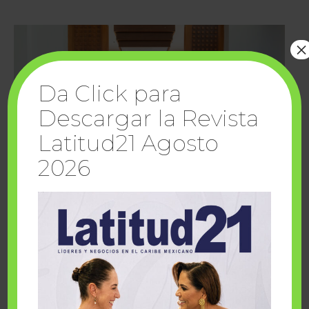
×
Da Click para
Descargar la Revista
Latitud21 Agosto
2026
Cuando la solidaridad inspira; cumplen
sueños Fairmont Mayakoba y Make-A-Wish
México
1 julio, 2026