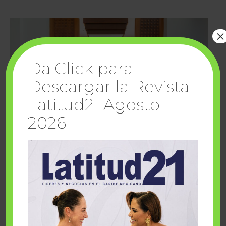
×
Da Click para
Descargar la Revista
Latitud21 Agosto
2026
Cuando la solidaridad inspira; cumplen
sueños Fairmont Mayakoba y Make-A-Wish
México
1 julio, 2026