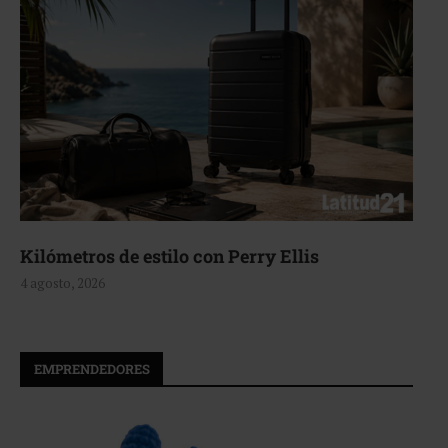
ros de estilo con Perry Ellis
Aerie, 
2026
4 agosto, 
EMPRENDEDORES