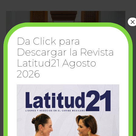
×
Da Click para
Descargar la Revista
Latitud21 Agosto
2026
Cuando la solidaridad inspira; cumplen
sueños Fairmont Mayakoba y Make-A-Wish
México
1 julio, 2026